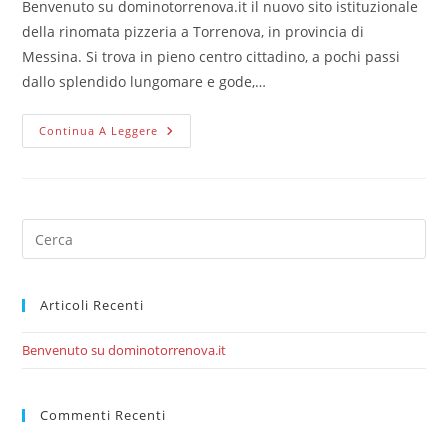
Benvenuto su dominotorrenova.it il nuovo sito istituzionale
della rinomata pizzeria a Torrenova, in provincia di
Messina. Si trova in pieno centro cittadino, a pochi passi
dallo splendido lungomare e gode,…
Benvenuto
Continua A Leggere
Su
Dominotorrenova.it
Pre
Es
to
Articoli Recenti
clo
the
Benvenuto su dominotorrenova.it
sea
pan
Commenti Recenti