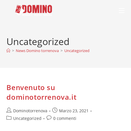
Salta
al
contenuto
Uncategorized
>
News Domino torrenova
>
Uncategorized
Benvenuto su
dominotorrenova.it
Autore
Articolo
Dominotorrenova
Marzo 23, 2021
dell'articolo:
pubblicato:
Categoria
Commenti
Uncategorized
0 commenti
dell'articolo:
dell'articolo: